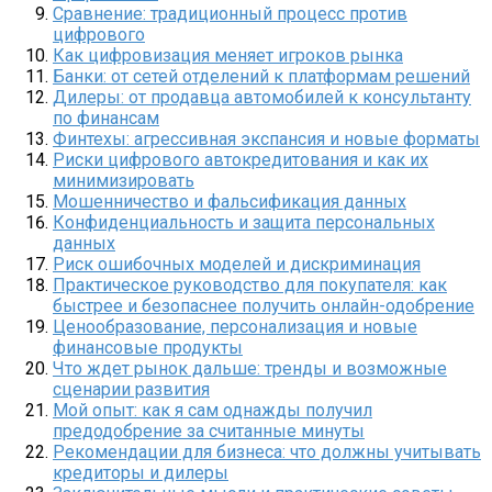
Сравнение: традиционный процесс против
цифрового
Как цифровизация меняет игроков рынка
Банки: от сетей отделений к платформам решений
Дилеры: от продавца автомобилей к консультанту
по финансам
Финтехы: агрессивная экспансия и новые форматы
Риски цифрового автокредитования и как их
минимизировать
Мошенничество и фальсификация данных
Конфиденциальность и защита персональных
данных
Риск ошибочных моделей и дискриминация
Практическое руководство для покупателя: как
быстрее и безопаснее получить онлайн-одобрение
Ценообразование, персонализация и новые
финансовые продукты
Что ждет рынок дальше: тренды и возможные
сценарии развития
Мой опыт: как я сам однажды получил
предодобрение за считанные минуты
Рекомендации для бизнеса: что должны учитывать
кредиторы и дилеры