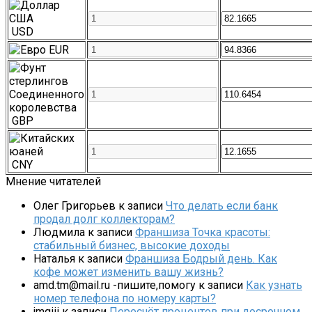
USD
EUR
GBP
CNY
Мнение читателей
Олег Григорьев
к записи
Что делать если банк
продал долг коллекторам?
Людмила
к записи
Франшиза Точка красоты:
стабильный бизнес, высокие доходы
Наталья
к записи
Франшиза Бодрый день. Как
кофе может изменить вашу жизнь?
amd.tm@mail.ru -пишите,помогу
к записи
Как узнать
номер телефона по номеру карты?
jmgiii
к записи
Пересчёт процентов при досрочном