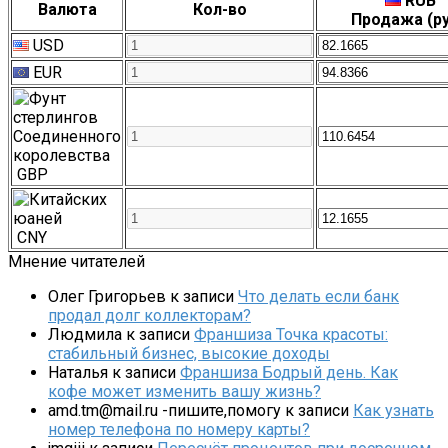
RUB
Валюта
Кол-во
Продажа (ру
USD
EUR
GBP
CNY
Мнение читателей
Олег Григорьев
к записи
Что делать если банк
продал долг коллекторам?
Людмила
к записи
Франшиза Точка красоты:
стабильный бизнес, высокие доходы
Наталья
к записи
Франшиза Бодрый день. Как
кофе может изменить вашу жизнь?
amd.tm@mail.ru -пишите,помогу
к записи
Как узнать
номер телефона по номеру карты?