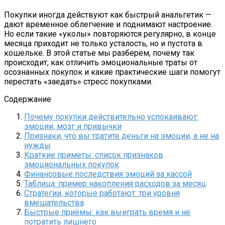
Покупки иногда действуют как быстрый анальгетик —
дают временное облегчение и поднимают настроение.
Но если такие «уколы» повторяются регулярно, в конце
месяца приходит не только усталость, но и пустота в
кошельке. В этой статье мы разберём, почему так
происходит, как отличить эмоциональные траты от
осознанных покупок и какие практические шаги помогут
перестать «заедать» стресс покупками.
Содержание
Почему покупки действительно успокаивают:
эмоции, мозг и привычки
Признаки, что вы тратите деньги на эмоции, а не на
нужды
Краткие приметы: список признаков
эмоциональных покупок
Финансовые последствия эмоций за кассой
Таблица: пример накопления расходов за месяц
Стратегии, которые работают: три уровня
вмешательства
Быстрые приёмы: как выиграть время и не
потратить лишнего