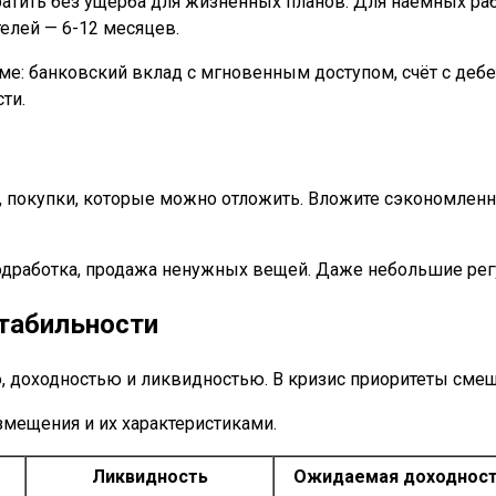
ратить без ущерба для жизненных планов. Для наёмных р
елей — 6-12 месяцев.
: банковский вклад с мгновенным доступом, счёт с дебет
ти.
, покупки, которые можно отложить. Вложите сэкономлен
подработка, продажа ненужных вещей. Даже небольшие ре
стабильности
 доходностью и ликвидностью. В кризис приоритеты смеща
мещения и их характеристиками.
Ликвидность
Ожидаемая доходнос