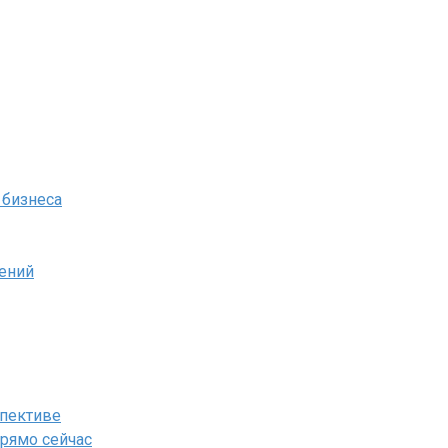
 бизнеса
ений
спективе
прямо сейчас