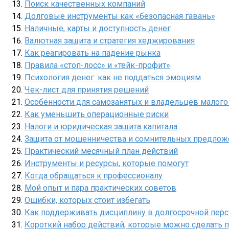
Поиск качественных компаний
Долговые инструменты как «безопасная гавань»
Наличные, карты и доступность денег
Валютная защита и стратегия хеджирования
Как реагировать на падение рынка
Правила «стоп-лосс» и «тейк-профит»
Психология денег: как не поддаться эмоциям
Чек-лист для принятия решений
Особенности для самозанятых и владельцев малого
Как уменьшить операционные риски
Налоги и юридическая защита капитала
Защита от мошенничества и сомнительных предлож
Практический месячный план действий
Инструменты и ресурсы, которые помогут
Когда обращаться к профессионалу
Мой опыт и пара практических советов
Ошибки, которых стоит избегать
Как поддерживать дисциплину в долгосрочной пер
Короткий набор действий, которые можно сделать 