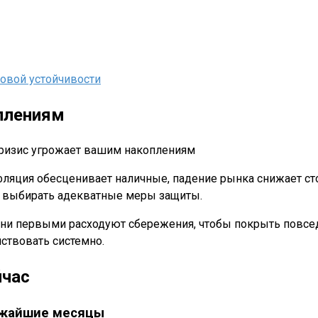
овой устойчивости
плениям
ляция обесценивает наличные, падение рынка снижает сто
т выбирать адекватные меры защиты.
они первыми расходуют сбережения, чтобы покрыть повсе
ствовать системно.
йчас
ижайшие месяцы