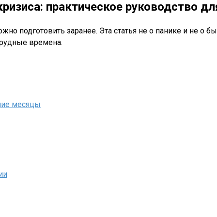
кризиса: практическое руководство д
но подготовить заранее. Эта статья не о панике и не о б
трудные времена.
шие месяцы
ии