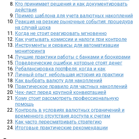
Кто принимает решения и как документировать
действия
Пример шаблона для учета валютных накоплений
Реакция на резкие рыночные события: процедура
на случай шока
Когда не стоит реагировать мгновенно
Как учитывать комиссии и налоги при контроле
Инструменты и сервисы для автоматизации
мониторинга
Лучшие практики работы с банками и брокерами
Поведенческие ошибки, которые стоят денег
Ребалансировка портфеля: когда и как
Личный опыт: небольшая история из практики
Как выбрать валюту для накоплений
Практическое правило для частных накоплений
Чек-лист перед крупной конвертацией
Кому стоит рассмотреть профессиональную
помощь
Контроль в условиях валютных ограничений и
временного отсутствия доступа к счетам
Как часто пересматривать стратегию
Итоговые практические рекомендации