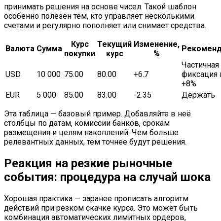
принимать решения на основе чисел. Такой шаблон
особенно полезен тем, кто управляет несколькими
счетами и регулярно пополняет или снимает средства.
Курс
Текущий
Изменение,
Валюта
Сумма
Рекоменд
покупки
курс
%
Частичная
USD
10 000
75.00
80.00
+6.7
фиксация 
+8%
EUR
5 000
85.00
83.00
-2.35
Держать
Эта таблица — базовый пример. Добавляйте в неё
столбцы по датам, комиссии банков, срокам
размещения и целям накоплений. Чем больше
релевантных данных, тем точнее будут решения.
Реакция на резкие рыночные
события: процедура на случай шока
Хорошая практика — заранее прописать алгоритм
действий при резком скачке курса. Это может быть
комбинация автоматических лимитных ордеров,