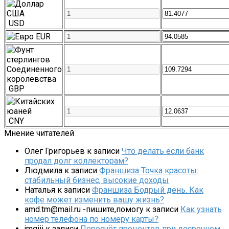
USD
EUR
GBP
CNY
Мнение читателей
Олег Григорьев
к записи
Что делать если банк
продал долг коллекторам?
Людмила
к записи
Франшиза Точка красоты:
стабильный бизнес, высокие доходы
Наталья
к записи
Франшиза Бодрый день. Как
кофе может изменить вашу жизнь?
amd.tm@mail.ru -пишите,помогу
к записи
Как узнать
номер телефона по номеру карты?
jmgiii
к записи
Пересчёт процентов при досрочном