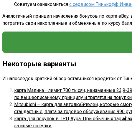
Советуем ознакомиться
с сервисом Тинькофф Инве
Аналогичный принцип начисления бонусов по карте eBay,
потратить свои накопленные и обменянные по курсу баллы
Некоторые варианты
И напоследок краткий обзор оставшихся кредиток от Тин
карта Малина –лимит 700 тысяч, неизменные 23,9-3
по вышеописанному принципу и тратятся на покупк
Mitsubishi – карта для автолюбителей, которые смо
стандартные, плата за годовое обслуживание 990 ру
карта для покупок в ТРЦ Аура. При обычных тарифах
за иные покупки.