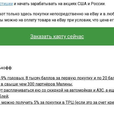
стиции
и начать зарабатывать на акциях США и России.
 вот только здесь покупки непосредственно на eBay и в л
 можно на оплату товара на eBay при условии, что цена е
Заказать карту сейчас
ькофф:
9,9% годовых, 8 тысяч баллов за первую покупку и по 20 
и в свыше чем 300 партнёров Малины;
гут расплачиваться ею со скидкой на автомойках и АЗС, а 
блей;
 можно получить 5% за покупки в ТРЦ (если это за счет кре