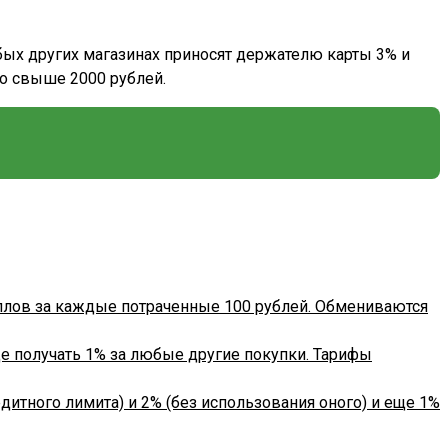
юбых других магазинах приносят держателю карты 3% и
го свыше 2000 рублей.
баллов за каждые потраченные 100 рублей. Обмениваются
еще получать 1% за любые другие покупки. Тарифы
дитного лимита) и 2% (без использования оного) и еще 1%