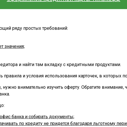
ющий ряду простых требований:
т значения;
редитора и найти там вкладку с кредитными продуктами.
ь правила и условия использования карточек, в которых п
 нужно внимательно изучить оферту. Обратите внимание, чт
анка.
о:
 офис банка и собирать документы;
лачивать по кредиту не придется благодаря льготному пери