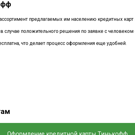
офф
ор ассортимент предлагаемых им населению кредитных карт
 случае положительного решения по заявке с человеком с
есплатна, что делает процесс оформления еще удобней.
там
Оформление кредитной карты Тинькофф