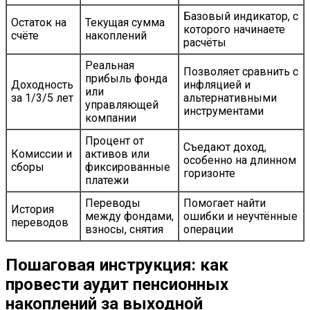
Базовый индикатор, с
Остаток на
Текущая сумма
которого начинаете
счёте
накоплений
расчёты
Реальная
Позволяет сравнить с
прибыль фонда
Доходность
инфляцией и
или
за 1/3/5 лет
альтернативными
управляющей
инструментами
компании
Процент от
Съедают доход,
Комиссии и
активов или
особенно на длинном
сборы
фиксированные
горизонте
платежи
Переводы
Помогает найти
История
между фондами,
ошибки и неучтённые
переводов
взносы, снятия
операции
Пошаговая инструкция: как
провести аудит пенсионных
накоплений за выходной