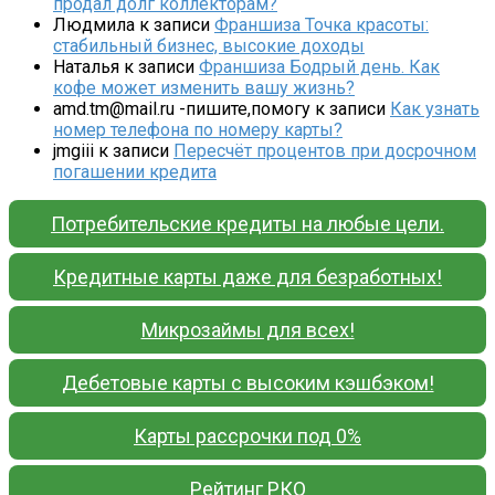
продал долг коллекторам?
Людмила
к записи
Франшиза Точка красоты:
стабильный бизнес, высокие доходы
Наталья
к записи
Франшиза Бодрый день. Как
кофе может изменить вашу жизнь?
amd.tm@mail.ru -пишите,помогу
к записи
Как узнать
номер телефона по номеру карты?
jmgiii
к записи
Пересчёт процентов при досрочном
погашении кредита
Потребительские кредиты на любые цели.
Кредитные карты даже для безработных!
Микрозаймы для всех!
Дебетовые карты с высоким кэшбэком!
Карты рассрочки под 0%
Рейтинг РКО