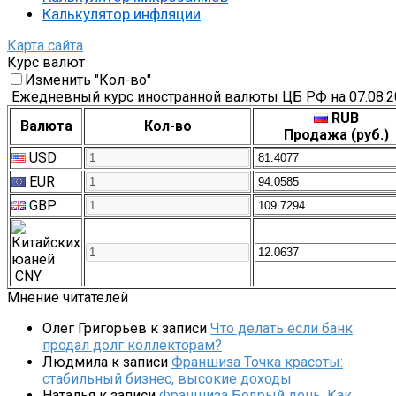
Калькулятор инфляции
Карта сайта
Курс валют
Изменить "Кол-во"
Ежедневный курс иностранной валюты ЦБ РФ на 07.08.2
RUB
Валюта
Кол-во
Продажа (руб.)
USD
EUR
GBP
CNY
Мнение читателей
Олег Григорьев
к записи
Что делать если банк
продал долг коллекторам?
Людмила
к записи
Франшиза Точка красоты:
стабильный бизнес, высокие доходы
Наталья
к записи
Франшиза Бодрый день. Как