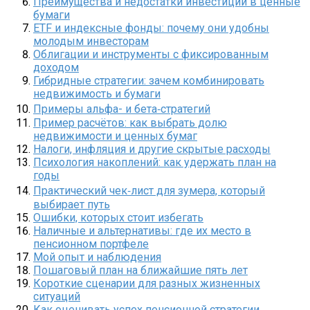
Преимущества и недостатки инвестиций в ценные
бумаги
ETF и индексные фонды: почему они удобны
молодым инвесторам
Облигации и инструменты с фиксированным
доходом
Гибридные стратегии: зачем комбинировать
недвижимость и бумаги
Примеры альфа- и бета‑стратегий
Пример расчётов: как выбрать долю
недвижимости и ценных бумаг
Налоги, инфляция и другие скрытые расходы
Психология накоплений: как удержать план на
годы
Практический чек‑лист для зумера, который
выбирает путь
Ошибки, которых стоит избегать
Наличные и альтернативы: где их место в
пенсионном портфеле
Мой опыт и наблюдения
Пошаговый план на ближайшие пять лет
Короткие сценарии для разных жизненных
ситуаций
Как оценивать успех пенсионной стратегии