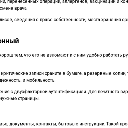
ий, перенесённых операций, аллергенов, вакцинаций и ко
смене врача.
исов, сведения о праве собственности, места хранения ор
ронный
рош тем, что его не взломают и с ним удобно работать р
ритические записи храните в бумаге, а резервные копии, 
дёжность, и мобильность.
ия с двухфакторной аутентификацией. Для печатного вар
 нужные страницы.
овье, документы, контакты, бытовые инструкции. Такой пр