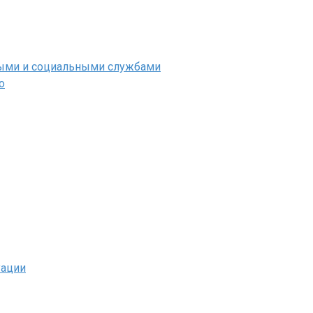
ными и социальными службами
о
уации