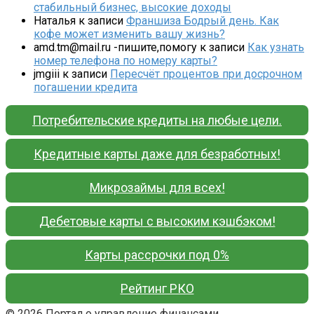
стабильный бизнес, высокие доходы
Наталья
к записи
Франшиза Бодрый день. Как
кофе может изменить вашу жизнь?
amd.tm@mail.ru -пишите,помогу
к записи
Как узнать
номер телефона по номеру карты?
jmgiii
к записи
Пересчёт процентов при досрочном
погашении кредита
Потребительские кредиты на любые цели.
Кредитные карты даже для безработных!
Микрозаймы для всех!
Дебетовые карты с высоким кэшбэком!
Карты рассрочки под 0%
Рейтинг РКО
© 2026 Портал о управление финансами