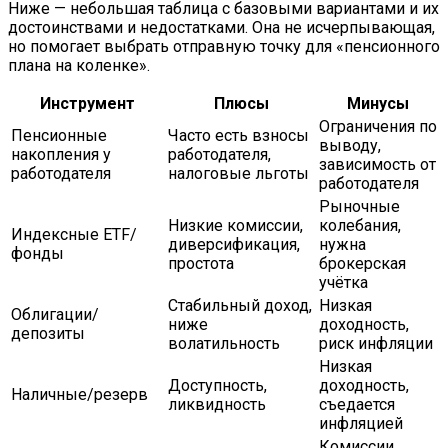
Ниже — небольшая таблица с базовыми вариантами и их
достоинствами и недостатками. Она не исчерпывающая,
но помогает выбрать отправную точку для «пенсионного
плана на коленке».
Инструмент
Плюсы
Минусы
Ограничения по
Пенсионные
Часто есть взносы
выводу,
накопления у
работодателя,
зависимость от
работодателя
налоговые льготы
работодателя
Рыночные
Низкие комиссии,
колебания,
Индексные ETF/
диверсификация,
нужна
фонды
простота
брокерская
учётка
Стабильный доход,
Низкая
Облигации/
ниже
доходность,
депозиты
волатильность
риск инфляции
Низкая
Доступность,
доходность,
Наличные/резерв
ликвидность
съедается
инфляцией
Комиссии,