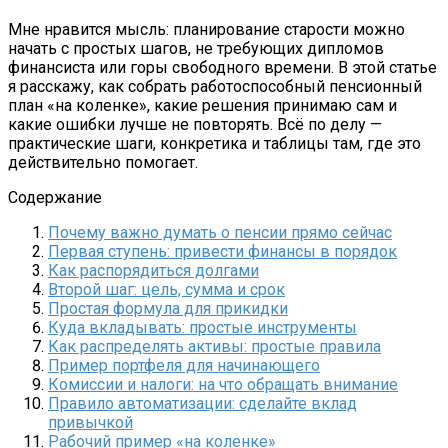
Мне нравится мысль: планирование старости можно
начать с простых шагов, не требующих дипломов
финансиста или горы свободного времени. В этой статье
я расскажу, как собрать работоспособный пенсионный
план «на коленке», какие решения принимаю сам и
какие ошибки лучше не повторять. Всё по делу —
практические шаги, конкретика и таблицы там, где это
действительно помогает.
Содержание
Почему важно думать о пенсии прямо сейчас
Первая ступень: привести финансы в порядок
Как распорядиться долгами
Второй шаг: цель, сумма и срок
Простая формула для прикидки
Куда вкладывать: простые инструменты
Как распределять активы: простые правила
Пример портфеля для начинающего
Комиссии и налоги: на что обращать внимание
Правило автоматизации: сделайте вклад
привычкой
Рабочий пример «на коленке»