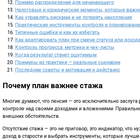
Пример распределения для начинающего
Налоговые и юридические моменты, которые важно
Как управлять рисками и не потерять накопления
Практические инструменты контроля и планировани
Типичные ошибки и как их избегать
Как адаптировать план при смене статуса или доход
Контроль прогресса: метрики и чек-листы
Когда результат станет ощутимым
Примеры из практики — реальные сценарии
Последние советы и мотивация к действию
Почему план важнее стажа
Многие думают, что пенсия — это исключительно заслуга р
контроле над своими доходами и вложениями. Правильно
внешних обстоятельств.
Отсутствие стажа — это не приговор, это индикатор, что
доход в старости и выбрать инструменты, которые лучше