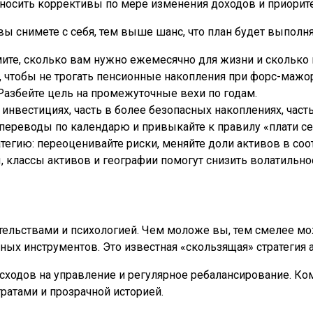
вносить коррективы по мере изменения доходов и приорит
 снимете с себя, тем выше шанс, что план будет выполнят
мите, сколько вам нужно ежемесячно для жизни и сколько
 чтобы не трогать пенсионные накопления при форс-мажо
Разбейте цель на промежуточные вехи по годам.
инвестициях, часть в более безопасных накоплениях, час
 переводы по календарю и привыкайте к правилу «плати с
тегию: переоценивайте риски, меняйте доли активов в соо
классы активов и географии помогут снизить волатильнос
тельствами и психологией. Чем моложе вы, тем смелее мо
ых инструментов. Это известная «скользящая» стратегия 
сходов на управление и регулярное ребалансирование. Ко
ратами и прозрачной историей.