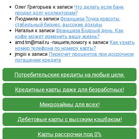
Олег Григорьев
к записи
Что делать если банк
продал долг коллекторам?
Людмила
к записи
Франшиза Точка красоты:
стабильный бизнес, высокие доходы
Наталья
к записи
Франшиза Бодрый день. Как
кофе может изменить вашу жизнь?
amd.tm@mail.ru -пишите,помогу
к записи
Как узнать
номер телефона по номеру карты?
jmgiii
к записи
Пересчёт процентов при досрочном
погашении кредита
Потребительские кредиты на любые цели.
Кредитные карты даже для безработных!
Микрозаймы для всех!
Дебетовые карты с высоким кэшбэком!
Карты рассрочки под 0%